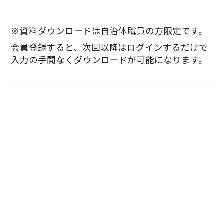
※資料ダウンロードは自治体職員の方限定です。
会員登録すると、次回以降はログインするだけで
入力の手間なくダウンロードが可能になります。