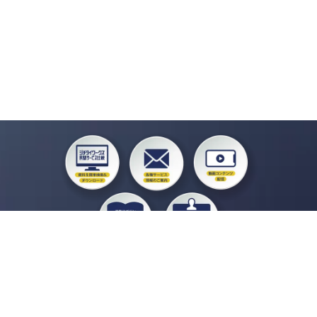
私たちジチタイワークスは、「自治体で働く“コトとヒト”を元気に。」をコンセプ