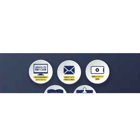
私たちジチタイワークスは、「自治体で働く“コトとヒト”を元気に。」をコンセプ