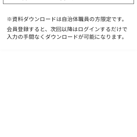
※資料ダウンロードは自治体職員の方限定です。
会員登録すると、次回以降はログインするだけで
入力の手間なくダウンロードが可能になります。