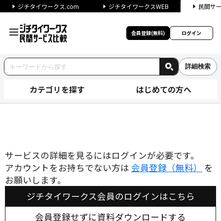
ジチタイワークス.com
ジチタイワークスWEB
民間サ
会員登録(無料)
ログイン
詳細検索
カテゴリを探す
はじめての方へ
ログイン｜ジチタイワークス民
サービスの詳細を見るにはログインが必要です。
アカウントをお持ちでない方は
会員登録（無料）
を
お願いします。
ジチタイワークス会員のログインはこちら
会員登録せずに資料ダウンロードする