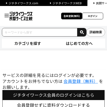
ジチタイワークス.com
ジチタイワークスWEB
民間サ
会員登録(無料)
ログイン
詳細検索
カテゴリを探す
はじめての方へ
ログイン｜ジチタイワークス民
サービスの詳細を見るにはログインが必要です。
アカウントをお持ちでない方は
会員登録（無料）
を
お願いします。
ジチタイワークス会員のログインはこちら
会員登録せずに資料ダウンロードする