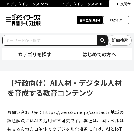
ジチタイワークス.com
ジチタイワークスWEB
民間サ
会員登録(無料)
ログイン
詳細検索
カテゴリを探す
はじめての方へ
【行政向け】AI人材・デジタル
【行政向け】AI人材・デジタル人材
を育成する教育コンテンツ
お問い合わせ先：https://zero2one.jp/contact/ 地域の
課題解決にはAIの活用が不可欠です。弊社は、国レベルは
もちろん地方自治体でのデジタル化推進に向け、AIとIoT