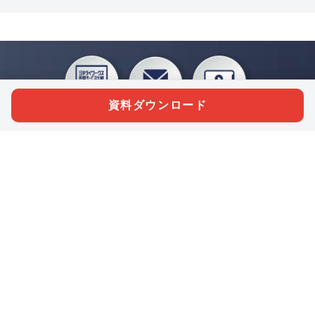
資料ダウンロード
私たちジチタイワークスは、「自治体で働く“コトとヒト”を元気に。」をコンセプ
トに、自治体職員を応援する様々なサービスを展開しています。「ジチタイワーク
ス会員」とは、それらのサービスおよび特典を受けられるメンバーのこと。現役の
自治体職員および地方議会関係者限定で登録（無料）できます。
「ジチタイワークス民間サービス比較」で資料や比較表をダウンロード
行政マガジン「ジチタイワークス」を毎号無料でお届け