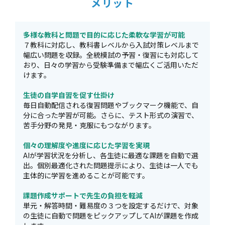
メリット
多様な教科と問題で目的に応じた柔軟な学習が可能
７教科に対応し、教科書レベルから入試対策レベルまで
幅広い問題を収録。全統模試の予習・復習にも対応して
おり、日々の学習から受験準備まで幅広くご活用いただ
けます。
生徒の自学自習を促す仕掛け
毎日自動配信される復習問題やブックマーク機能で、自
分に合った学習が可能。さらに、テスト形式の演習で、
苦手分野の発見・克服にもつながります。
個々の理解度や進度に応じた学習を実現
AIが学習状況を分析し、各生徒に最適な課題を自動で選
出。個別最適化された問題提示により、生徒は一人でも
主体的に学習を進めることが可能です。
課題作成サポートで先生の負担を軽減
単元・解答時間・難易度の３つを設定するだけで、対象
の生徒に自動で問題をピックアップしてAIが課題を作成