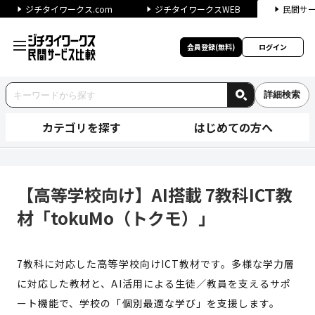
ジチタイワークス.com
ジチタイワークスWEB
民間サ
会員登録(無料)
ログイン
詳細検索
カテゴリを探す
はじめての方へ
【高等学校向け】AI搭載 7教科
【高等学校向け】AI搭載 7教科ICT教
材「tokuMo（トクモ）」
7教科に対応した高等学校向けICT教材です。多様な学力層
に対応した教材と、AI活用による生徒／教員を支えるサポ
ート機能で、学校の「個別最適な学び」を支援します。