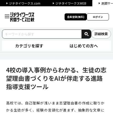
ジチタイワークス.com
ジチタイワークスWEB
民間サ
会員登録(無料)
ログイン
詳細検索
カテゴリを探す
はじめての方へ
4校の導入事例からわかる、生
4校の導入事例からわかる、生徒の志
望理由書づくりをAIが伴走する進路
指導支援ツール
高校では、自己理解が浅いまま志望理由書の作成に取りか
かる生徒が多く、経験の言語化が進まず、抽象的な文章に