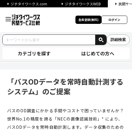
ジチタイワークス.com
ジチタイワークスWEB
民間サ
会員登録(無料)
ログイン
詳細検索
カテゴリを探す
はじめての方へ
「バスODデータを常時自動計
「バスODデータを常時自動計測する
システム」のご提案
バスのOD調査にかかる手間やコストで困っていませんか？
世界No.1の精度を誇る「NECの画像認識技術」* により、
バスODデータを常時自動計測します。データ収集のための