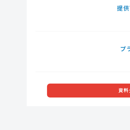
提供
プ
資料