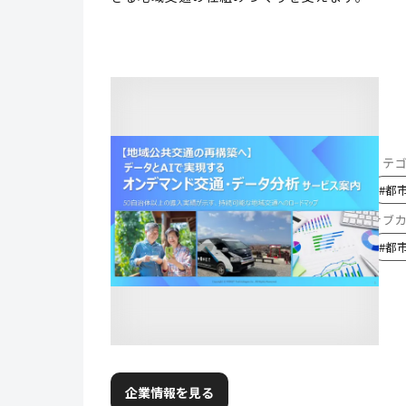
カテ
#
都
サブ
#
都
企業情報を見る