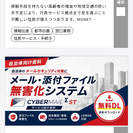
選択
移動手段を持たない高齢者の増加や地域交通の担い
手不足により、行政サービス拠点まで足を運ぶこと
が難しい住民が増えつつあります。MONET
Technologiesの「行政MaaS」は、移動サービスを
情報伝達
都市計画
窓口業務
活用して行政機能を“住民のもとへ届ける”ことを目
住民サービス・手続き
指す取り組みです。出張所を持たずに行政サービス
を提供し、移動型窓口による行政サービスを提供を
通じて、住民利便性の向上と職員負担の軽減を後押
しします。 ●「行政MaaS」はMONET
Technologies株式会社の登録商標です。