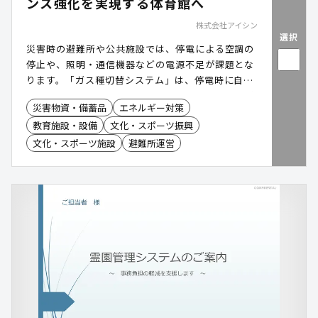
ンス強化を実現する体育館へ
株式会社アイシン
選択
災害時の避難所や公共施設では、停電による空調の
停止や、照明・通信機器などの電源不足が課題とな
ります。「ガス種切替システム」は、停電時に自立
発電運転を行い、空調に加えて照明や通信機器など
災害物資・備蓄品
エネルギー対策
へ電力を供給できる電源自立型空調です。さらに、
教育施設・設備
文化・スポーツ振興
都市ガスの供給が停止した場合には、LPガスへ切り
替えて運転を継続することが可能です。災害時にお
文化・スポーツ施設
避難所運営
ける空調と電源の確保を支援し、避難所や公共施設
の機能維持に貢献します。