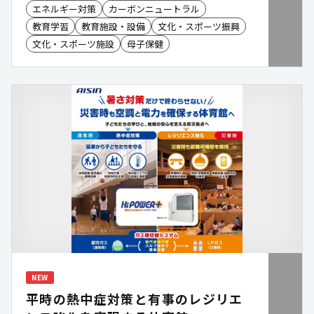
エネルギー対策
カーボンニュートラル
ーボンニュートラルや、SDGsを身近なテーマとし
て受け止めることができる体験型コンテンツです。
教育学習
教育施設・設備
文化・スポーツ振興
幅広い年齢層が参加する地域イベントでも導入しや
文化・スポーツ施設
母子保健
すく、全国各地で開催される環境フェアや、環境学
習・啓発施設でのプログラムなどで採用され、多く
の子ども達に体験いただいています。 自分だけのア
ップサイクルキーホルダーとともに、環境への学び
を家庭に持ち帰ることで、日常生活での波及効果も
期待できます。
NEW
平時の熱中症対策と有事のレジリエ