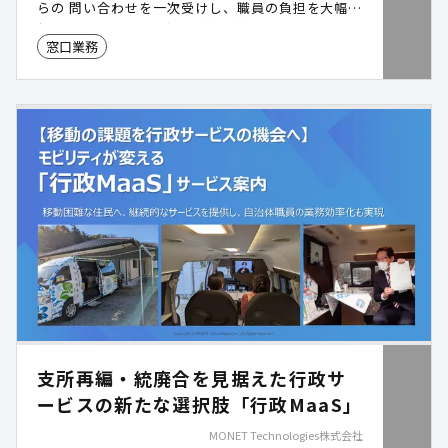
らの 問い合わせを一次受けし、職員の負担を大幅に
軽減します。さらに夜間・休日対応や多言語受付に
窓口業務
も対応可能。ダウンロード資料では、他自治体の具
体的な導入事例や運用の工夫を詳しくご覧いただけ
ます。
支所再編・統廃合を見据えた行政サ
ービスの新たな選択肢「行政MaaS」
MONET Technologies株式会社