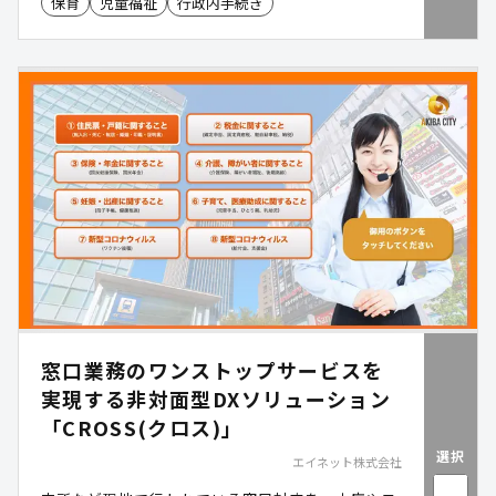
保育
児童福祉
行政内手続き
判断の質向上を実現するDXサービスです。本資料で
は、世田谷区・江戸川区での導入事例と現場での効
果を紹介します。
窓口業務のワンストップサービスを
実現する非対面型DXソリューション
「CROSS(クロス)」
選択
エイネット株式会社