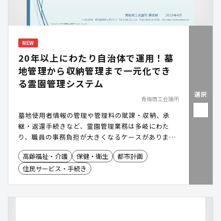
NEW
20年以上にわたり自治体で運用！墓
地管理から収納管理まで一元化でき
る霊園管理システム
選択
青梅商工会議所
墓地使用者情報の管理や管理料の賦課・収納、承
継・返還手続きなど、霊園管理業務は多岐にわた
り、職員の事務負担が大きくなるケースがありま
す。「霊園管理システム」は、20年以上にわたる自
高齢福祉・介護
保健・衛生
都市計画
治体運用実績をもとに、墓地管理から収納管理まで
住民サービス・手続き
を一元化し、霊園管理業務の効率化を支援します。