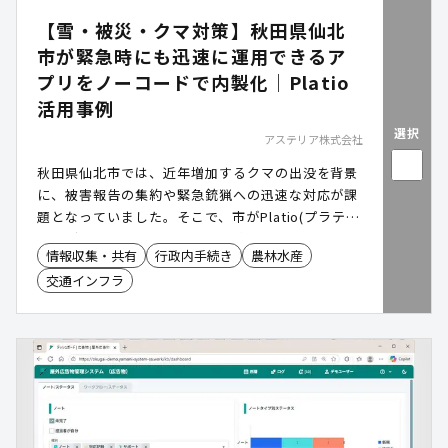
【雪・被災・クマ対策】秋田県仙北
市が緊急時にも迅速に運用できるア
プリをノーコードで内製化｜Platio
活用事例
選択
アステリア株式会社
秋田県仙北市では、近年増加するクマの出没を背景
に、被害報告の集約や緊急銃猟への迅速な対応が課
題となっていました。そこで、市がPlatio(プラティ
オ)で内製・運用していた「被災状況報告アプリ」
情報収集・共有
行政内手続き
農林水産
に、現場で必要となる緊急銃猟の指針やチェックリ
交通インフラ
ストを確認できる機能を追加。職員自らが改修・運
用できる体制により、クマ対策を含む緊急時にも迅
速かつ無理のない運用を実現しました。さらに、紙
や電話に依存していた現場報告の課題に対し、「積
雪情報」「被災状況」「クマ対策」など複数の業務
アプリを短期間で内製。位置情報付き報告とマニュ
アル共有により、現場判断の速度と正確性が大きく
向上しています。