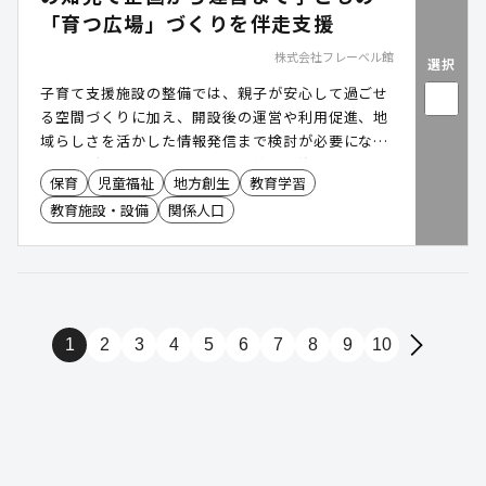
「育つ広場」づくりを伴走支援
株式会社フレーベル館
選択
子育て支援施設の整備では、親子が安心して過ごせ
る空間づくりに加え、開設後の運営や利用促進、地
域らしさを活かした情報発信まで検討が必要になる
ケースがあります。フレーベル館は、約120年にわ
保育
児童福祉
地方創生
教育学習
たり子どもの育ちに寄り添ってきた知見をもとに、
教育施設・設備
関係人口
施設づくり・イベント・講師派遣・広報制作などを
一体で支援。子どもが夢中で遊び、保護者が安心し
て過ごせる「育つ広場」づくりをサポートします。
1
2
3
4
5
6
7
8
9
10