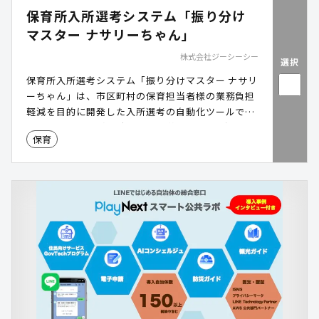
保育所入所選考システム「振り分け
マスター ナサリーちゃん」
株式会社ジーシーシー
選択
保育所入所選考システム「振り分けマスター ナサリ
ーちゃん」は、市区町村の保育担当者様の業務負担
軽減を目的に開発した入所選考の自動化ツールで
す。 入所選考業務の中でも特に複雑で時間がかかる
保育
指数計算と児童の振り分け作業を自動化します。
2025年より最新バージョン(自治体システム標準化
対応版)のリリースを開始し利用が拡大しておりま
す。