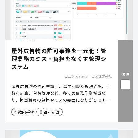
屋外広告物の許可事務を一元化！管
理業務のミス・負担をなくす管理シ
ステム
選択
山二システムサービス株式会社
屋外広告物の許可申請は、事前相談や現地確認、手
数料計算、台帳管理など、多くの事務作業が重な
り、担当職員の負担やミスの要因になりがちです。
「屋外広告物管理システム」は、申請受付から許可
行政内手続き
都市計画
判定、台帳更新、通知発行までを一元化し、庁内で
の情報共有もスムーズにします。作業時間の削減に
より管理の煩雑さを防ぎ、違反広告物への対応など
本来の業務に時間を充てられる体制を実現します。