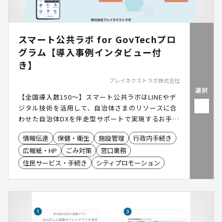
スマート公共ラボ for GovTechプロ
グラム【導入事例インタビュー付
き】
プレイネクストラボ株式会社
選択
【全国導入数150〜】スマート公共ラボはLINEやデ
ジタル技術を活用して、自治体さまのリソースに合
わせた自治体DXを伴走型サポートで実現するお手伝
いをしています。
情報伝達
保健・衛生
施設管理
行政内手続き
広報紙・HP
ごみ対策
窓口業務
住民サービス・手続き
シティプロモーション