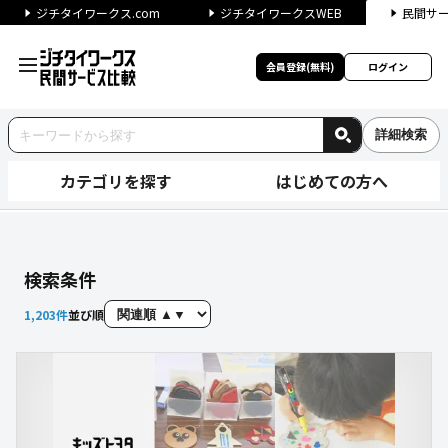
ジチタイワークス.com
ジチタイワークスWEB
民間サ
会員登録(無料)
ログイン
詳細検索
カテゴリを探す
はじめての方へ
サービスを探す｜ジチタイワー
検索条件
1,203
件
並び順