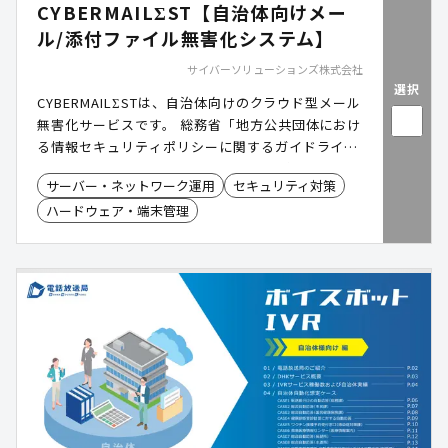
CYBERMAILΣST【自治体向けメー
ル/添付ファイル無害化システム】
サイバーソリューションズ株式会社
選択
CYBERMAILΣSTは、自治体向けのクラウド型メール
無害化サービスです。 総務省「地方公共団体におけ
る情報セキュリティポリシーに関するガイドライ
ン」に準拠し、LGWAN環境における安全なメール
サーバー・ネットワーク運用
セキュリティ対策
運用を低コストかつスピーディに実現します。 メー
ハードウェア・端末管理
ル本文・添付ファイルの無害化から原本保管・閲覧
までをワンストップで提供し、オンプレミスに比べ
て導入・運用の負担を大幅に軽減。クラウドならで
はの柔軟性で、これからの自治体に最適なメールセ
キュリティ環境を実現します