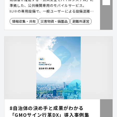
準拠した、公共機関専用のモバイルサービス。
IIJ※の専用設備で、一般ユーザーによる設備混雑の
影響を受けにくい、安定した通信を提供します。 さ
情報収集・共有
災害物資・備蓄品
避難所運営
らに、マルチキャリア対応による冗長性を備え、災
害時優先電話にも対応。 災害発生時の公共機関にお
ける確実かつ円滑な通信を実現します
8自治体の決め手と成果がわかる
「GMOサイン行革DX」導入事例集