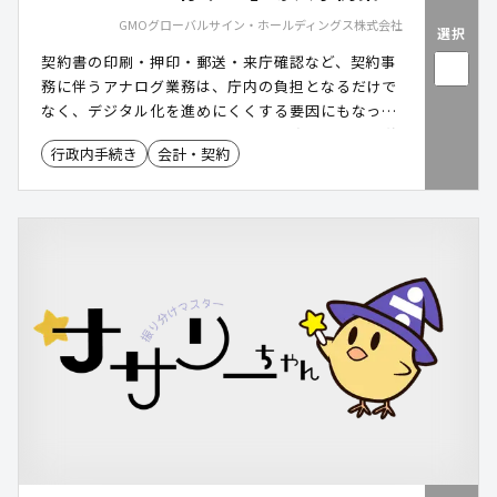
GMOグローバルサイン・ホールディングス株式会社
選択
契約書の印刷・押印・郵送・来庁確認など、契約事
務に伴うアナログ業務は、庁内の負担となるだけで
なく、デジタル化を進めにくくする要因にもなって
います。「GMOサイン」は、電子署名によって契約
行政内手続き
会計・契約
手続きを効率化し、全庁的なペーパーレス化を後押
しします。自治体の実務に寄り添った運用方法で、
契約事務の改善を支援します。ダウンロード資料で
は、自治体における導入事例を掲載しており、運用
イメージや導入効果をご確認いただけます。