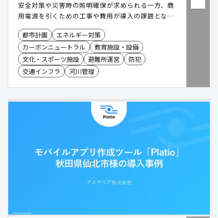
安全対策や災害時の照明確保が求められる一方、商
用電源を引くための工事や費用が導入の課題となり
ます。「NEO・LIGHT(ネオ・ライト)」は、太陽光
都市計画
エネルギー対策
で発電したものを蓄電し、電源工事不要で設置でき
カーボンニュートラル
教育施設・設備
る独立型ソーラーLED照明です。平常時の防犯・安
全対策に加え、停電時・災害時にも照明を確保。防
文化・スポーツ施設
避難所運営
防犯
犯カメラや非常用電源などのオプションも追加で
交通インフラ
河川管理
き、設置場所や用途に合わせた公共空間の整備を支
援します。NETIS取得済み。