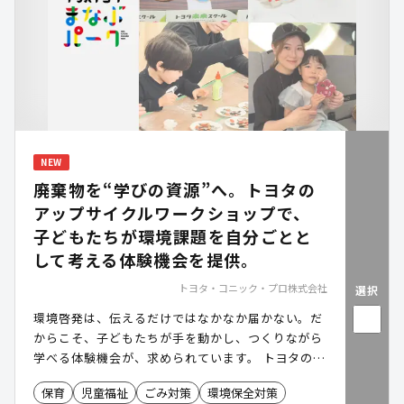
NEW
廃棄物を“学びの資源”へ。トヨタの
アップサイクルワークショップで、
子どもたちが環境課題を自分ごとと
して考える体験機会を提供。
トヨタ・コニック・プロ株式会社
選択
環境啓発は、伝えるだけではなかなか届かない。だ
からこそ、子どもたちが手を動かし、つくりながら
学べる体験機会が、求められています。 トヨタのア
ップサイクルワークショップは、車の製造工程で生
保育
児童福祉
ごみ対策
環境保全対策
まれるレザー等のアップサイクル体験を通じて、カ