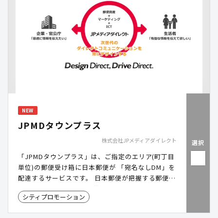
NEW
JPMDタウンプラス
株式会社JPメディアダイレクト
選択
「JPMDタウンプラス」は、ご指定のエリア(町丁目
単位)の郵便受け箱に日本郵便が 「宛名なしDM」を
配達するサービスです。 日本郵便が把握する郵便受
け箱へ配達するため、世帯カバー率はほぼ100%。
シティプロモーション
ポスティングではカバーしきれないオートロックマ
ンションや離島・山間部にも、制服を着用した郵便