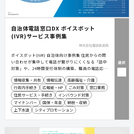
自治体電話窓口DX ボイスボット
(IVR)サービス事例集
株式会社電話放送局
ボイスボット(IVR) 自治体向け事例集 住民からの問
い合わせが集中して電話が繋がりにくくなる「話中
選択
対策」や、24時間受付体制の構築、職員の電話応対
に伴う業務負担の削減を目的としています。自社開
情報収集・共有
情報伝達
高齢福祉・介護
発による柔軟なシステム連携や、複数拠点による
行政内手続き
広報紙・HP
ごみ対策
窓口業務
BCP対策、強固なセキュリティ(ISMS等)を備えたク
ラウドサービス「DHK CLOUD」の活用事例が豊富
住民サービス・手続き
インバウンド対策
に紹介されています。
マイナンバー
国保・年金
納税・収納
上下水道
シティプロモーション