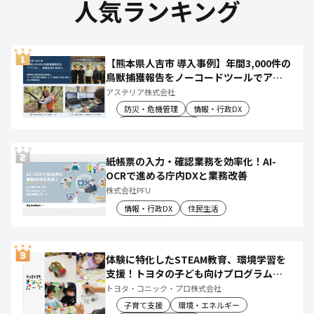
人気ランキング
【熊本県人吉市 導入事例】年間3,000件の
鳥獣捕獲報告をノーコードツールでアプ
リ化し、月50時間の庁内作業を削減
アステリア株式会社
防災・危機管理
情報・行政DX
産業振興・農林水産
紙帳票の入力・確認業務を効率化！AI-
OCRで進める庁内DXと業務改善
株式会社PFU
情報・行政DX
住民生活
体験に特化したSTEAM教育、環境学習を
支援！トヨタの子ども向けプログラムで
社会や将来について楽しく学べる体験機
トヨタ・コニック・プロ株式会社
会を創出
子育て支援
環境・エネルギー