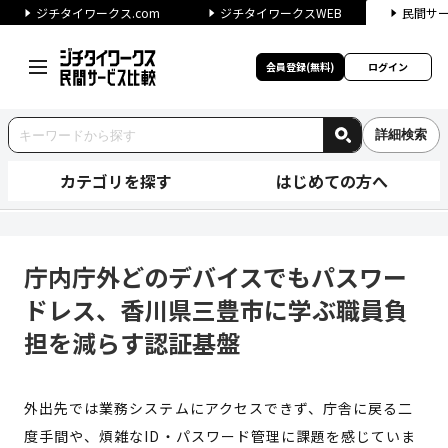
ジチタイワークス.com
ジチタイワークスWEB
民間サ
会員登録(無料)
ログイン
詳細検索
カテゴリを探す
はじめての方へ
庁内庁外どのデバイスでもパス
庁内庁外どのデバイスでもパスワー
ドレス、香川県三豊市に学ぶ職員負
担を減らす認証基盤
外出先では業務システムにアクセスできず、庁舎に戻る二
度手間や、煩雑なID・パスワード管理に課題を感じていま