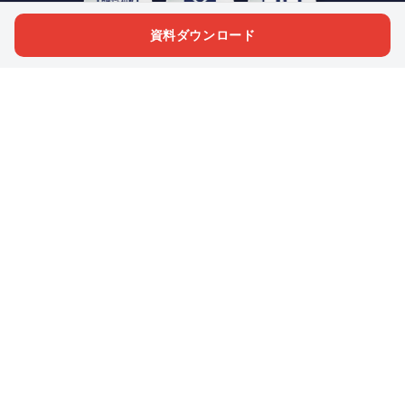
資料ダウンロード
私たちジチタイワークスは、「自治体で働く“コトとヒト”を元気に。」をコンセプ
トに、自治体職員を応援する様々なサービスを展開しています。「ジチタイワーク
ス会員」とは、それらのサービスおよび特典を受けられるメンバーのこと。現役の
自治体職員および地方議会関係者限定で登録（無料）できます。
「ジチタイワークス民間サービス比較」で資料や比較表をダウンロード
行政マガジン「ジチタイワークス」を毎号無料でお届け
業務に役立つセミナーやイベントなど各種サービス情報のご案内
”ジバラ名刺”にサヨナラ！お好みデザインでの名刺作成
会員登録はこちら