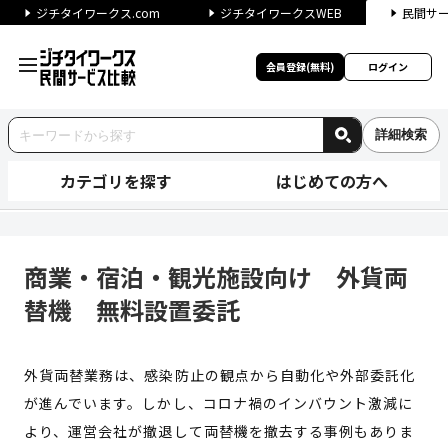
ジチタイワークス.com
ジチタイワークスWEB
民間サ
会員登録(無料)
ログイン
詳細検索
カテゴリを探す
はじめての方へ
商業・宿泊・観光施設向け 外
商業・宿泊・観光施設向け 外貨両
替機 無料設置委託
外貨両替業務は、感染防止の観点から自動化や外部委託化
が進んでいます。しかし、コロナ禍のインバウント激減に
より、運営会社が撤退して両替機を撤去する事例もありま