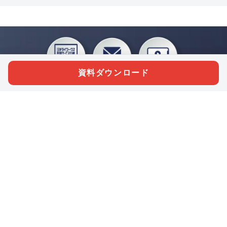
資料ダウンロード
私たちジチタイワークスは、「自治体で働く“コトとヒト”を元気に。」をコンセプ
トに、自治体職員を応援する様々なサービスを展開しています。「ジチタイワーク
ス会員」とは、それらのサービスおよび特典を受けられるメンバーのこと。現役の
自治体職員および地方議会関係者限定で登録（無料）できます。
「ジチタイワークス民間サービス比較」で資料や比較表をダウンロード
行政マガジン「ジチタイワークス」を毎号無料でお届け