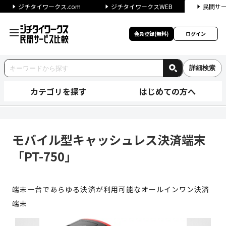
ジチタイワークス.com
ジチタイワークスWEB
民間サ
会員登録(無料)
ログイン
詳細検索
カテゴリを探す
はじめての方へ
モバイル型キャッシュレス決済端
モバイル型キャッシュレス決済端末
「PT-750」
端末一台であらゆる決済が利用可能なオールインワン決済
端末