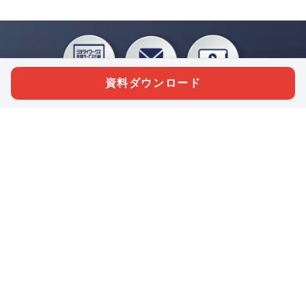
資料ダウンロード
私たちジチタイワークスは、「自治体で働く“コトとヒト”を元気に。」をコンセプ
トに、自治体職員を応援する様々なサービスを展開しています。「ジチタイワーク
ス会員」とは、それらのサービスおよび特典を受けられるメンバーのこと。現役の
自治体職員および地方議会関係者限定で登録（無料）できます。
「ジチタイワークス民間サービス比較」で資料や比較表をダウンロード
行政マガジン「ジチタイワークス」を毎号無料でお届け
業務に役立つセミナーやイベントなど各種サービス情報のご案内