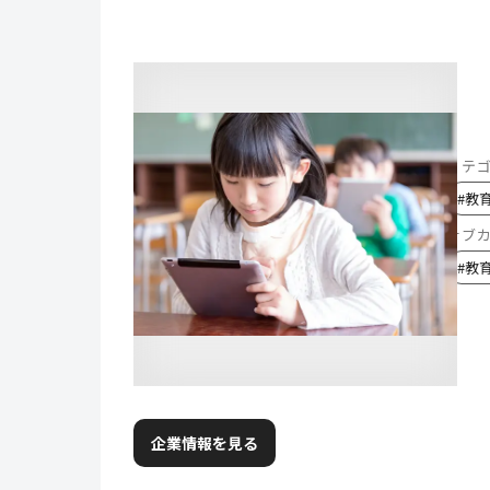
カテ
#
教
サブ
#
教
企業情報を見る