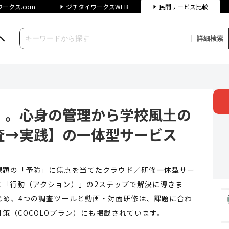
ークス.com
ジチタイワークスWEB
民間サービス比較
へ
詳細検索
身の管理から学校風土の向上、教
」。心身の管理から学校風土の
査→実践】の一体型サービス
課題の「予防」に焦点を当てたクラウド／研修一体型サー
と「行動（アクション）」の2ステップで解決に導きま
じめ、4つの調査ツールと動画・対面研修は、課題に合わ
策（COCOLOプラン）にも掲載されています。