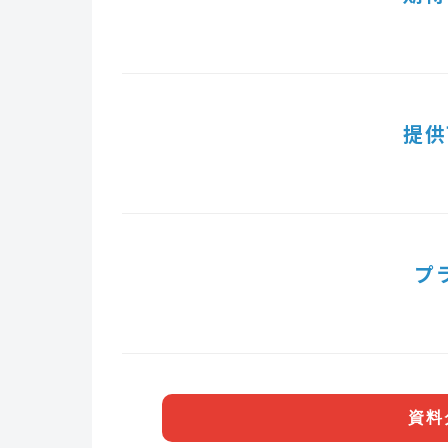
提供
プ
資料