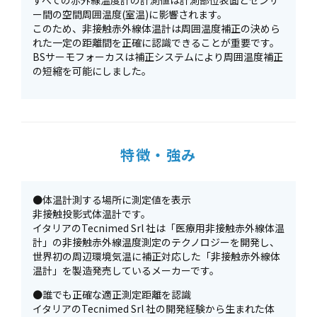
すべての赤外線温度計の計測値は計測部位表面とセンサ
ー間の空間周囲温度(室温)に影響されます。
このため、非接触赤外線体温計は周囲温度補正の決めら
れた一定の距離間を正確に認識できることが重要です。
BSサーモフォーカスは補正システムにより周囲温度補正
の短縮を可能にしました。
特徴・強み
●体温計測する場所に測定値を表示
非接触投影式体温計です。
イタリアのTecnimed Srl 社は「医療用非接触赤外線体温
計」の非接触赤外線温度測定のテクノロジーを開発し、
世界初の周辺環境気温に補正対応した「非接触赤外線体
温計」を製造発売しているメーカーです。
●誰でも正確な適正測定距離を認識
イタリアのTecnimed Srl 社の開発経験から生まれた体