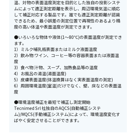
温、対物の表面温度測定を目的とした独自の投影システ
ムによって適正測定距離を表示し、周辺環境気温に順応
して補正対応する製品です。誰でも適正測定距離が認識
できるため、最小誤差の測定位置で再現性のあるより精
度の高い体温や表面温度が測定できます。
●いろいろな物体や液体(1～80℃)の表面温度が測定でき
ます。
1）ミルク哺乳瓶表面またはミルク液面温度
2）飲み物:ワイン、コーヒー等の容器表面または液面温
度
3）食べ物:汁物、スープ、加熱食品等の温度
4）お風呂の湯温(湯面温度)
5）皮膚表面温度(体温換算はなく実表面温度の測定)
6）周囲環境温度(室温)だけでなく、壁、床などの表面温
度
●環境温度補正を最短で補正し測定開始
Tecnimed Srl 社独自のAQCS(自動補正システ
ム)/MQCS(手動補正システム)によって、環境温度変化す
ばやく安定させることができます。