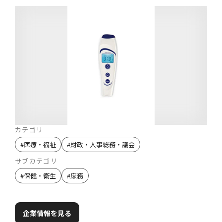
カテゴリ
#
医療・福祉
#
財政・人事総務・議会
サブカテゴリ
#
保健・衛生
#
庶務
企業情報を見る