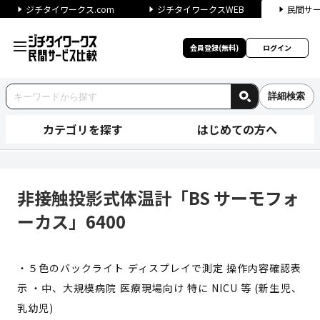
ジチタイワークス.com
ジチタイワークスWEB
民間サ
会員登録(無料)
ログイン
詳細検索
カテゴリを探す
はじめての方へ
非接触投影式体温計「BS サー
非接触投影式体温計「BS サーモフォ
ーカス」6400
・５色のバックライト ディスプレイで測定 操作内容確認表
示 ・中、大規模病院 医療現場向け 特に NICU 等 (新生児、
乳幼児)