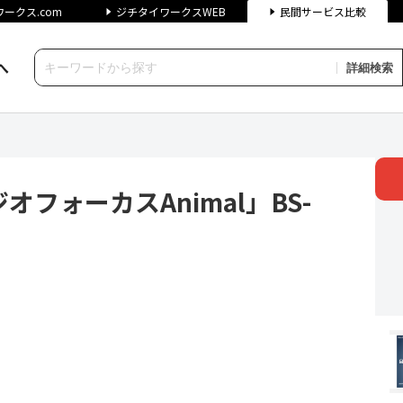
ークス.com
ジチタイワークスWEB
民間サービス比較
へ
詳細検索
カスAnimal」BS-6620 
フォーカスAnimal」BS-