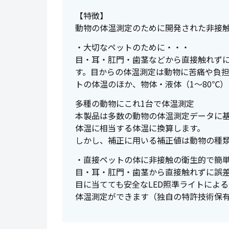
【特徴】
動物の体温測定のために開発された非接
・大切なペットのために・・・
目・耳・肛門・歯茎などから直接触れずに
す。目からの体温測定は動物に苦痛や負
トの体温のほか、物体・液体（1～80℃
多種の動物にこれ1台で体温測定
本製品は多数の動物の体温測定データに
体温に相当する体温に換算します。
しかし、補正に用いる補正値は動物の種
・直接ペットの体に非接触の衛生的で簡
目・耳・肛門・歯茎から直接触れずに誤差
目に当てても安全なLED照準ライトによ
体温測定ができます（独自の特許技術保