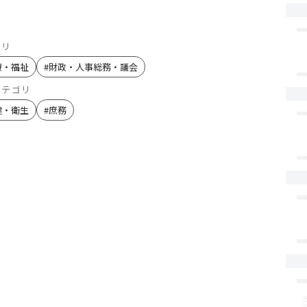
ゴリ
療・福祉
#
財政・人事総務・議会
カテゴリ
健・衛生
#
庶務