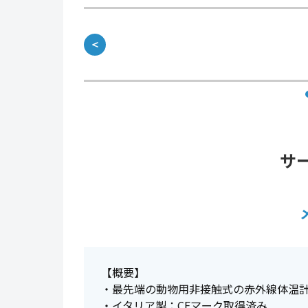
＜
サ
【概要】
・最先端の動物用非接触式の赤外線体温
・イタリア製：CEマーク取得済み