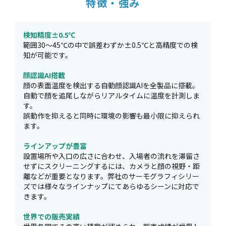
特徴・強み
検知精度±0.5℃
範囲30～45℃の中で誤差わずか±0.5℃と高精度での検
知が可能です。
顔認識AI搭載
顔の表面温度を検出する自動顔認識AIを全製品に搭載。
自動で顔を追尾しながらリアルタイムに温度を計測しま
す。
誤動作を抑えると同時に環境の影響も最小限に抑えられ
ます。
ラインアップが豊富
設置場所や入口の広さに合わせ、入場者の流れを滞留さ
せずにスクリーニングするには、カメラと顔の視野・距
離などが重要となります。弊社のサーモグラフィシリー
ズでは様々なラインナップにてあらゆるシーンに対応で
きます。
世界での販売実績