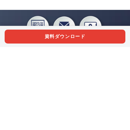
資料ダウンロード
私たちジチタイワークスは、「自治体で働く“コトとヒト”を元気に。」をコンセプ
トに、自治体職員を応援する様々なサービスを展開しています。「ジチタイワーク
ス会員」とは、それらのサービスおよび特典を受けられるメンバーのこと。現役の
自治体職員および地方議会関係者限定で登録（無料）できます。
「ジチタイワークス民間サービス比較」で資料や比較表をダウンロード
行政マガジン「ジチタイワークス」を毎号無料でお届け
業務に役立つセミナーやイベントなど各種サービス情報のご案内