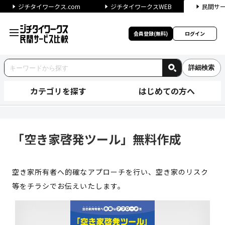
ジチタイワークス.com
ジチタイワークスWEB
民間サ
会員登録(無料)
ログイン
詳細検索
カテゴリを探す
はじめての方へ
「空き家啓発ツール」無料作成 
「空き家啓発ツール」無料作成
空き家所有者へ的確なアプローチを行い、空き家のリスク
等をチラシでお伝えいたします。