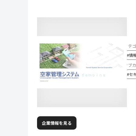
カテ
#
情
サブ
#
セ
企業情報を見る