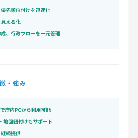
、優先順位付けを迅速化
を見える化
作成、行政フローを一元管理
徴・強み
ザ型で庁内PCから利用可能
み・地図紐付けもサポート
を継続提供