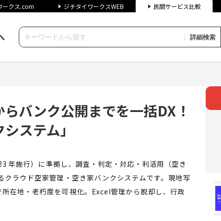
ークス.com
ジチタイワークスWEB
民間サービス比較
へ
詳細検索
ンク公開までを一括DX！「空家
からバンク公開までを一括DX！
クシステム」
23 年施行）に準拠し、調査・判定・対応・利活用（空き
きるクラウド空家管理・空き家バンクシステムです。現地写
所在地・老朽度を可視化。Excel管理から脱却し、行政