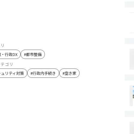
ゴリ
報・行政DX
#
都市整備
カテゴリ
キュリティ対策
#
行政内手続き
#
空き家