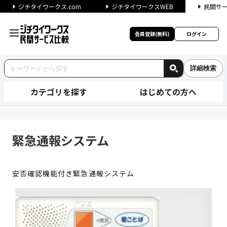
ジチタイワークス.com
ジチタイワークスWEB
民間サ
会員登録(無料)
ログイン
詳細検索
カテゴリを探す
はじめての方へ
緊急通報システム | ジチタイ
緊急通報システム
安否確認機能付き緊急通報システム