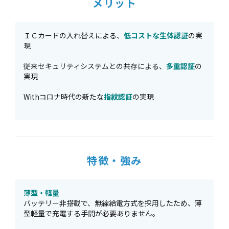
メリット
ＩＣカードの入れ替えによる、
低コストな生体認証
の実
現
従来セキュリティシステムとの共存による、
多重認証
の
実現
Withコロナ時代の新たな
指紋認証
の実現
特徴・強み
薄型・軽量
バッテリー非搭載で、無線給電方式を採用したため、薄
型軽量で充電する手間が必要ありません。