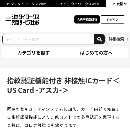
ジチタイワークス.com
ジチタイワークスWEB
民間サ
会員登録(無料)
ログイン
詳細検索
カテゴリを探す
はじめての方へ
指紋認証機能付き 非接触ICカード
指紋認証機能付き 非接触ICカード＜
US Card -アスカ-＞
既存のセキュリティシステムに加え、カード内部で完結す
る指紋認証機能により、低コストでの多重認証を実現する
と共に、コロナ対策にも繋がります。