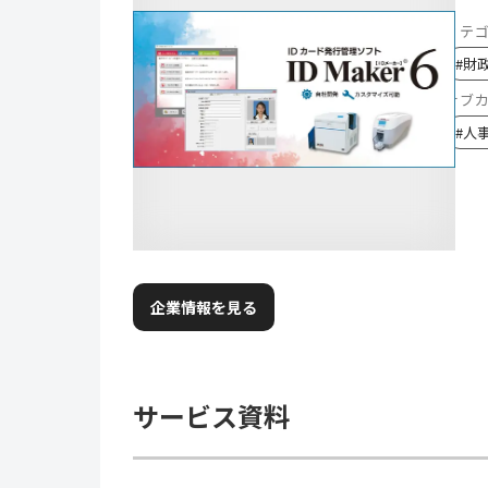
カテ
#
財
サブ
#
人
企業情報を見る
サービス資料