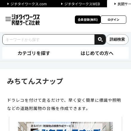
ジチタイワークス.com
ジチタイワークスWEB
民間サ
会員登録(無料)
ログイン
詳細検索
カテゴリを探す
はじめての方へ
みちてんスナップ | ジチタイ
みちてんスナップ
ドラレコを付けて走るだけで、早く安く簡単に標識や照明
などの道路附属物の台帳を作成できます。