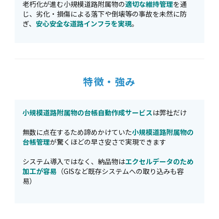
老朽化が進む小規模道路附属物の
適切な維持管理
を通
じ、劣化・損傷による落下や倒壊等の事故を未然に防
ぎ、
安心安全な道路インフラを実現
。
特徴・強み
小規模道路附属物の台帳自動作成サービス
は弊社だけ
無数に点在するため諦めかけていた
小規模道路附属物の
台帳管理
が驚くほどの早さ安さで実現できます
システム導入ではなく、納品物は
エクセルデータのため
加工が容易
（GISなど既存システムへの取り込みも容
易）