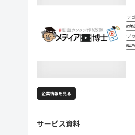
カテ
#
地
サブ
#
広
企業情報を見る
サービス資料