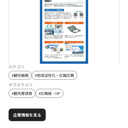
カテゴリ
#
観光振興
#
地域活性化・広報広聴
サブカテゴリ
#
観光客誘致
#
広報紙・HP
企業情報を見る