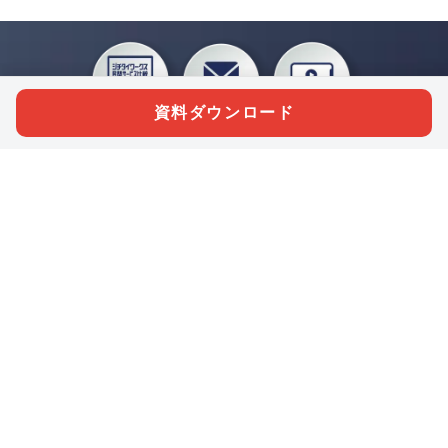
資料ダウンロード
私たちジチタイワークスは、「自治体で働く“コトとヒト”を元気に。」をコンセプ
トに、自治体職員を応援する様々なサービスを展開しています。「ジチタイワーク
ス会員」とは、それらのサービスおよび特典を受けられるメンバーのこと。現役の
自治体職員および地方議会関係者限定で登録（無料）できます。
「ジチタイワークス民間サービス比較」で資料や比較表をダウンロード
行政マガジン「ジチタイワークス」を毎号無料でお届け
業務に役立つセミナーやイベントなど各種サービス情報のご案内
”ジバラ名刺”にサヨナラ！お好みデザインでの名刺作成