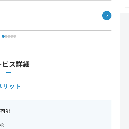
＞
ービス詳細
メリット
が可能
能