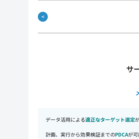
＜
サ
データ活用による
適正なターゲット選定
計画、実行から効果検証までの
PDCA
が可