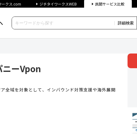
ークス.com
ジチタイワークスWEB
民間サービス比較
へ
詳細検索
pon | ジチタイワークス民間
ニーVpon
ジア全域を対象として、インバウンド対策支援や海外展開