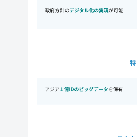
政府方針の
デジタル化の実現
が可能
特
アジア
１億IDのビッグデータ
を保有