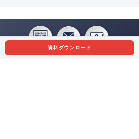
資料ダウンロード
私たちジチタイワークスは、「自治体で働く“コトとヒト”を元気に。」をコンセプ
トに、自治体職員を応援する様々なサービスを展開しています。「ジチタイワーク
ス会員」とは、それらのサービスおよび特典を受けられるメンバーのこと。現役の
自治体職員および地方議会関係者限定で登録（無料）できます。
「ジチタイワークス民間サービス比較」で資料や比較表をダウンロード
行政マガジン「ジチタイワークス」を毎号無料でお届け