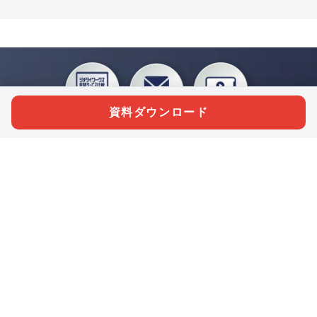
資料ダウンロード
私たちジチタイワークスは、「自治体で働く“コトとヒト”を元気に。」をコンセプ
トに、自治体職員を応援する様々なサービスを展開しています。「ジチタイワーク
ス会員」とは、それらのサービスおよび特典を受けられるメンバーのこと。現役の
自治体職員および地方議会関係者限定で登録（無料）できます。
「ジチタイワークス民間サービス比較」で資料や比較表をダウンロード