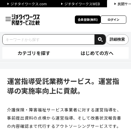
ジチタイワークス.com
ジチタイワークスWEB
民間サ
会員登録(無料)
ログイン
詳細検索
カテゴリを探す
はじめての方へ
運営指導受託業務サービス。運
運営指導受託業務サービス。運営指
導の実施率向上に貢献。
介護保険・障害福祉サービス事業者に対する運営指導を、
事前提出資料の点検から運営指導、そして改善状況報告書
の内容確認まで代行するアウトソーシングサービスです。