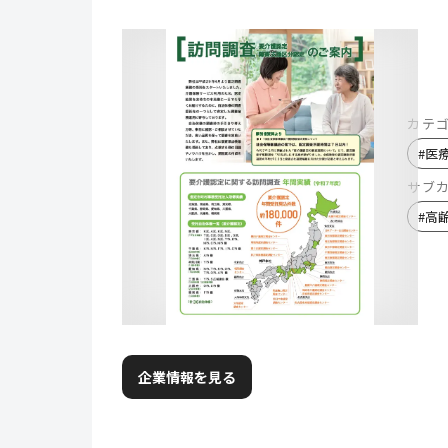
カテ
#
医
サブ
#
高
企業情報を見る