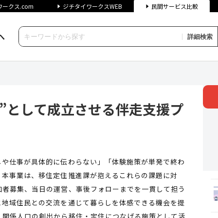
ークス.com
ジチタイワークスWEB
民間サービス比較
へ
詳細検索
て成立させる伴走支援プログラム
”として成立させる伴走支援プ
しや仕事が具体的に伝わらない」「体験施策が単発で終わ
。本事業は、移住定住推進課が抱えるこれらの課題に対
加者募集、当日の運営、事後フォローまでを一貫して担う
と地域住民との交流を通じて暮らしを体感できる機会を提
、関係人口の創出から移住・定住につなげる施策として活