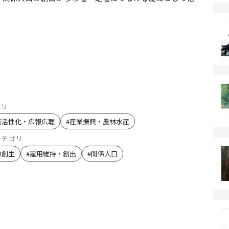
ゴリ
域活性化・広報広聴
#
産業振興・農林水産
カテゴリ
方創生
#
雇用維持・創出
#
関係人口