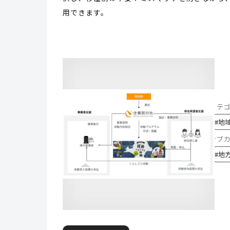
用できます。
カテ
#
地
サブ
#
地