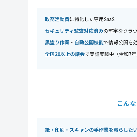
政務活動費
に特化した専用SaaS
セキュリティ監査対応済み
の堅牢なクラ
黒塗り作業
・
自動公開機能
で情報公開を
全国20以上の議会
で実証実験中（令和7年
こんな
紙・印刷・スキャンの手作業を減らした