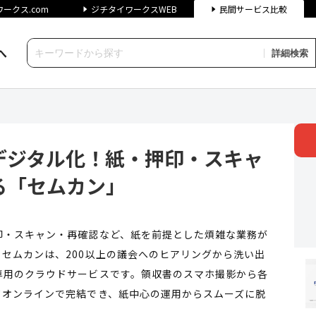
ークス.com
ジチタイワークスWEB
民間サービス比較
へ
詳細検索
ル化！紙・押印・スキャン作業の
デジタル化！紙・押印・スキャ
る「セムカン」
印・スキャン・再確認など、紙を前提とした煩雑な業務が
セムカンは、200以上の議会へのヒアリングから洗い出
専用のクラウドサービスです。領収書のスマホ撮影から各
てオンラインで完結でき、紙中心の運用からスムーズに脱