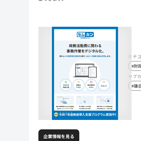
カテ
#
財
サブ
#
議
企業情報を見る