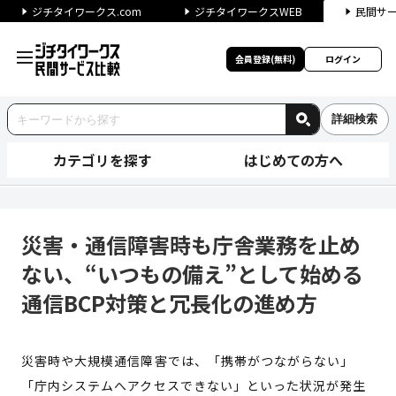
ジチタイワークス.com
ジチタイワークスWEB
民間サ
会員登録(無料)
ログイン
詳細検索
カテゴリを探す
はじめての方へ
災害・通信障害時も庁舎業務を
災害・通信障害時も庁舎業務を止め
ない、“いつもの備え”として始める
通信BCP対策と冗長化の進め方
災害時や大規模通信障害では、「携帯がつながらない」
「庁内システムへアクセスできない」といった状況が発生