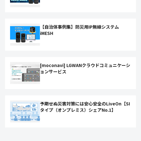
【自治体事例集】防災用IP無線システム
iMESH
[moconavi] LGWANクラウドコミュニケーシ
ョンサービス
予期せぬ災害対策には安心安全のLiveOn【SI
タイプ（オンプレミス）シェアNo.1】