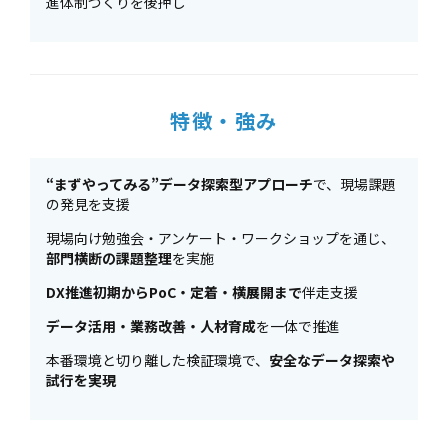
進体制づくりを後押し
特徴・強み
“まずやってみる”データ探索型アプローチ
で、現場課題
の発見を支援
現場向け勉強会・アンケート・ワークショップを通じ、
部門横断の課題整理
を実施
DX推進初期からPoC・定着・横展開まで
伴走支援
データ活用・業務改善・人材育成
を一体で推進
本番環境と切り離した検証環境で、
安全なデータ探索や
試行を実現