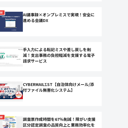
EW
AI議事録×オンプレミスで実現！安全に
進める会議DX
手入力による転記ミスや差し戻しを削
減！支出事務の負担軽減を支援する電子
請求サービス
CYBERMAILΣST【自治体向けメール/添
付ファイル無害化システム】
EW
調査票作成時間を67％削減！障がい支援
区分認定調査の品質向上と業務効率化を