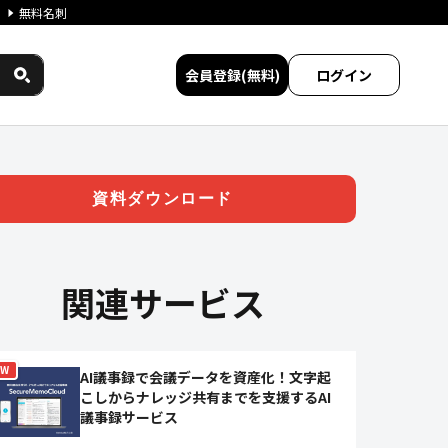
無料名刺
会員登録(無料)
ログイン
三者保守サービス | ジチタ
資料ダウンロード
関連サービス
EW
AI議事録で会議データを資産化！文字起
こしからナレッジ共有までを支援するAI
議事録サービス