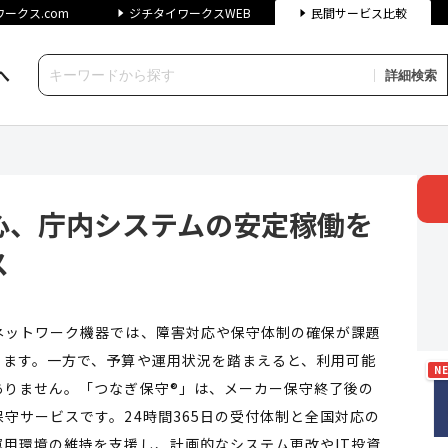
ークス.com
ジチタイワークスWEB
民間サービス比較
へ
詳細検索
内システムの安定稼働を支える第
心、庁内システムの安定稼働を
ス
ネットワーク機器では、障害対応や保守体制の確保が課題
ります。一方で、予算や運用状況を踏まえると、利用可能
N
ありません。「つなぎ保守®」は、メーカー保守終了後の
守サービスです。24時間365日の受付体制と全国対応の
用環境の維持を支援し、計画的なシステム更改やIT投資