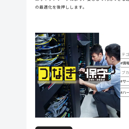
の最適化を後押しします。
カテ
#
情
サブ
#
サ
#
ハ