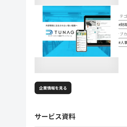
カテ
#
財
サブ
#
人
企業情報を見る
サービス資料