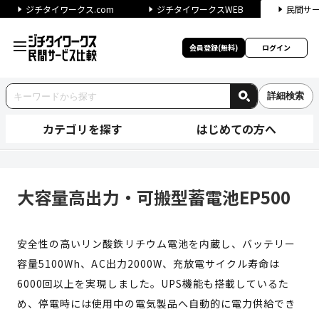
ジチタイワークス.com
ジチタイワークスWEB
民間サ
会員登録(無料)
ログイン
詳細検索
カテゴリを探す
はじめての方へ
大容量高出力・可搬型蓄電池EP
大容量高出力・可搬型蓄電池EP500
安全性の高いリン酸鉄リチウム電池を内蔵し、バッテリー
容量5100Wh、AC出力2000W、充放電サイクル寿命は
6000回以上を実現しました。UPS機能も搭載しているた
め、停電時には使用中の電気製品へ自動的に電力供給でき