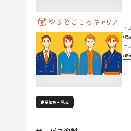
カテ
#
観
サブ
#
観
企業情報を見る