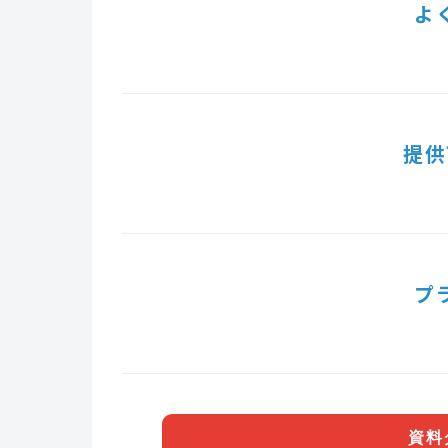
よ
提供
プ
資料