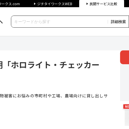
ークス.com
ジチタイワークスWEB
民間サービス比較
へ
詳細検索
ホロライト・チェッカーズ」貸し
明「ホロライト・チェッカー
農作物被害にお悩みの市町村や工場、農場向けに貸し出しサ
N