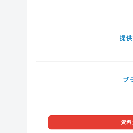
提供
プ
資料