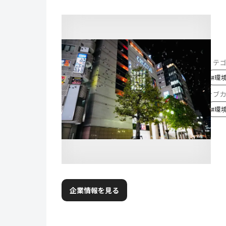
カテ
#
環
サブ
#
環
企業情報を見る