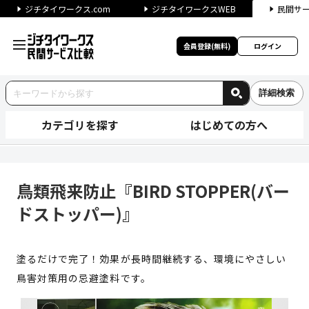
ジチタイワークス.com
ジチタイワークスWEB
民間サ
会員登録(無料)
ログイン
詳細検索
カテゴリを探す
はじめての方へ
鳥類飛来防止『BIRD STOP
鳥類飛来防止『BIRD STOPPER(バー
ドストッパー)』
塗るだけで完了！効果が長時間継続する、環境にやさしい
鳥害対策用の忌避塗料です。