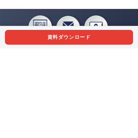
資料ダウンロード
私たちジチタイワークスは、「自治体で働く“コトとヒト”を元気に。」をコンセプ
トに、自治体職員を応援する様々なサービスを展開しています。「ジチタイワーク
ス会員」とは、それらのサービスおよび特典を受けられるメンバーのこと。現役の
自治体職員および地方議会関係者限定で登録（無料）できます。
「ジチタイワークス民間サービス比較」で資料や比較表をダウンロード
行政マガジン「ジチタイワークス」を毎号無料でお届け
業務に役立つセミナーやイベントなど各種サービス情報のご案内