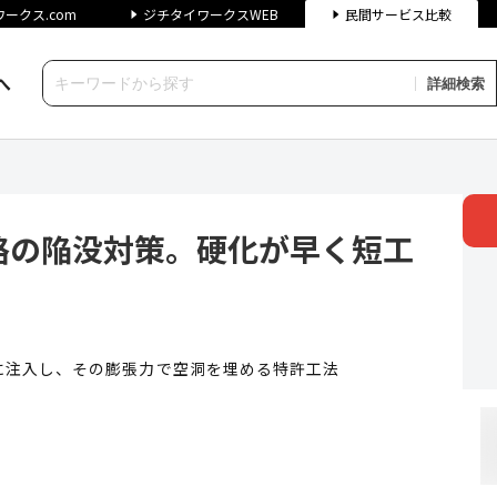
ークス.com
ジチタイワークスWEB
民間サービス比較
へ
詳細検索
没対策。硬化が早く短工期！ |
路の陥没対策。硬化が早く短工
に注入し、その膨張力で空洞を埋める特許工法