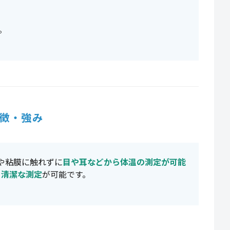
。
徴・強み
膚や粘膜に触れずに
目や耳などから体温の測定が可能
、
清潔な測定
が可能です。