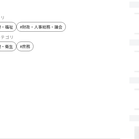
ゴリ
療・福祉
#
財政・人事総務・議会
カテゴリ
健・衛生
#
庶務