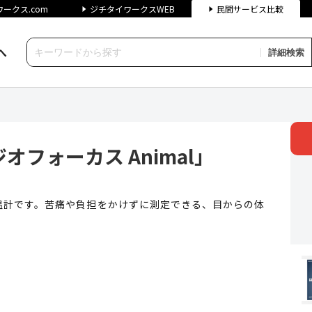
ークス.com
ジチタイワークスWEB
民間サービス比較
へ
詳細検索
カス Animal」 | ジチタ
フォーカス Animal」
温計です。苦痛や負担をかけずに測定できる、目からの体