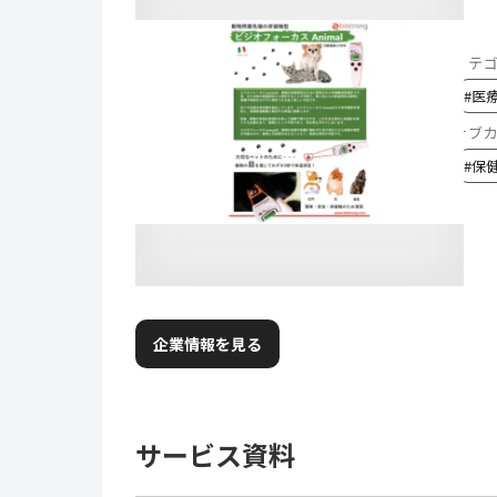
カテ
#
医
サブ
#
保
企業情報を見る
サービス資料