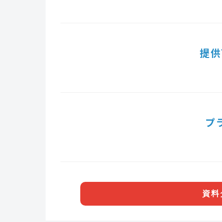
提供
プ
資料