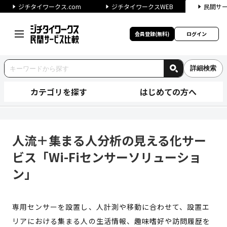
ジチタイワークス.com
ジチタイワークスWEB
民間サ
会員登録(無料)
ログイン
詳細検索
カテゴリを探す
はじめての方へ
人流＋集まる人分析の見える化サ
人流＋集まる人分析の見える化サー
ビス「Wi-Fiセンサーソリューショ
ン」
専用センサーを設置し、人計測や移動に合わせて、設置エ
リアにおける集まる人の生活情報、趣味嗜好や訪問履歴を