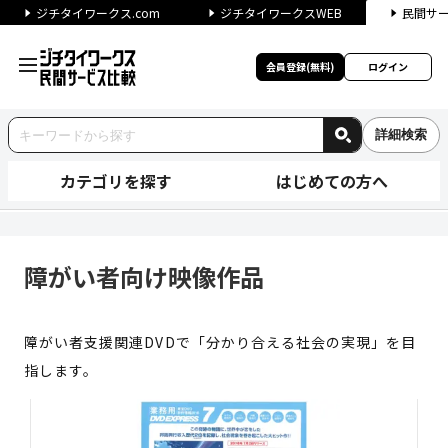
ジチタイワークス.com
ジチタイワークスWEB
民間サ
会員登録(無料)
ログイン
詳細検索
カテゴリを探す
はじめての方へ
障がい者向け映像作品 | ジチ
障がい者向け映像作品
障がい者支援関連DVDで「分かり合える社会の実現」を目
指します。