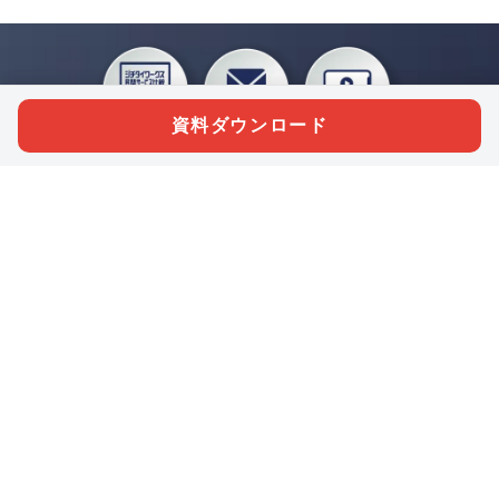
資料ダウンロード
私たちジチタイワークスは、「自治体で働く“コトとヒト”を元気に。」をコンセプ
トに、自治体職員を応援する様々なサービスを展開しています。「ジチタイワーク
ス会員」とは、それらのサービスおよび特典を受けられるメンバーのこと。現役の
自治体職員および地方議会関係者限定で登録（無料）できます。
「ジチタイワークス民間サービス比較」で資料や比較表をダウンロード
行政マガジン「ジチタイワークス」を毎号無料でお届け
業務に役立つセミナーやイベントなど各種サービス情報のご案内
”ジバラ名刺”にサヨナラ！お好みデザインでの名刺作成