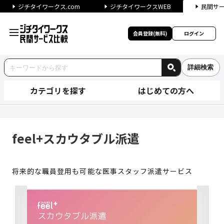
ジチタイワークス.com
ジチタイワークスWEB
民間サ
会員登録(無料)
ログイン
詳細検索
カテゴリを探す
はじめての方へ
feel+スカウタブル派遣 | 
feel+スカウタブル派遣
将来的な職員登用も可能な医事スタッフ派遣サービス